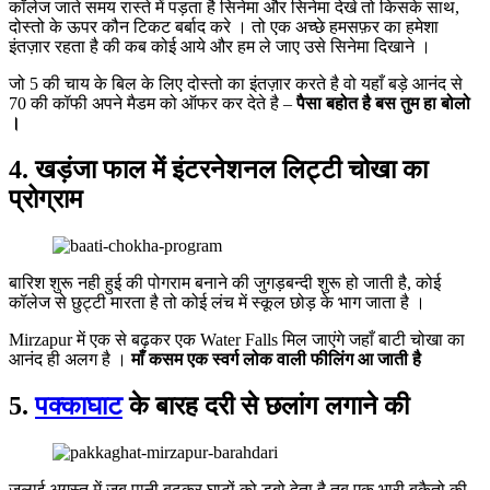
कॉलेज जाते समय रास्ते में पड़ता है सिनेमा और सिनेमा देखे तो किसके साथ,
दोस्तो के ऊपर कौन टिकट बर्बाद करे । तो एक अच्छे हमसफ़र का हमेशा
इंतज़ार रहता है की कब कोई आये और हम ले जाए उसे सिनेमा दिखाने ।
जो 5 की चाय के बिल के लिए दोस्तो का इंतज़ार करते है वो यहाँ बड़े आनंद से
70 की कॉफी अपने मैडम को ऑफर कर देते है –
पैसा बहोत है बस तुम हा बोलो
।
4.
खड़ंजा फाल में इंटरनेशनल लिट्टी चोखा का
प्रोग्राम
बारिश शुरू नही हुई की पोगराम बनाने की जुगड़बन्दी शुरू हो जाती है, कोई
कॉलेज से छुट्टी मारता है तो कोई लंच में स्कूल छोड़ के भाग जाता है ।
Mirzapur में एक से बढ़कर एक Water Falls मिल जाएंगे जहाँ बाटी चोखा का
आनंद ही अलग है ।
माँ कसम एक स्वर्ग लोक वाली फीलिंग आ जाती है
5.
पक्काघाट
के बारह दरी से छलांग लगाने की
जुलाई अगस्त में जब पानी बढ़कर घाटों को डुबो देता है तब एक भारी बकैतो की