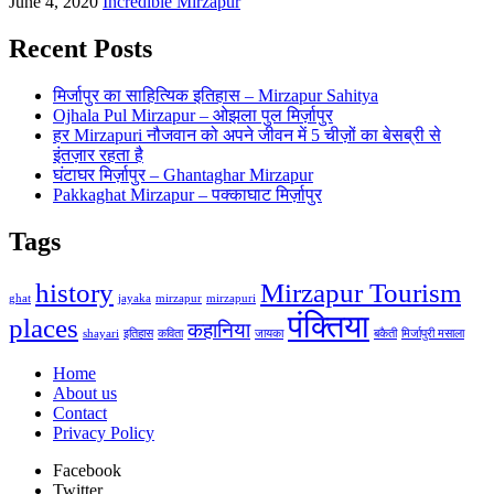
June 4, 2020
Incredible Mirzapur
Recent Posts
मिर्जापुर का साहित्यिक इतिहास – Mirzapur Sahitya
Ojhala Pul Mirzapur – ओझला पुल मिर्ज़ापुर
हर Mirzapuri नौजवान को अपने जीवन में 5 चीज़ों का बेसब्री से
इंतज़ार रहता है
घंटाघर मिर्ज़ापुर – Ghantaghar Mirzapur
Pakkaghat Mirzapur – पक्काघाट मिर्ज़ापुर
Tags
history
Mirzapur Tourism
ghat
jayaka
mirzapur
mirzapuri
पंक्तिया
places
कहानिया
shayari
इतिहास
कविता
जायका
बकैती
मिर्जापुरी मसाला
Home
About us
Contact
Privacy Policy
Facebook
Twitter